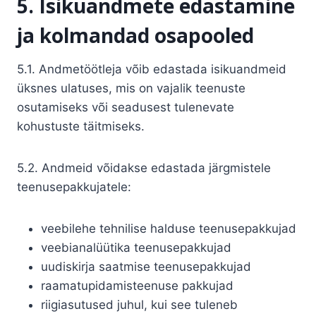
5. Isikuandmete edastamine
ja kolmandad osapooled
5.1. Andmetöötleja võib edastada isikuandmeid
üksnes ulatuses, mis on vajalik teenuste
osutamiseks või seadusest tulenevate
kohustuste täitmiseks.
5.2. Andmeid võidakse edastada järgmistele
teenusepakkujatele:
veebilehe tehnilise halduse teenusepakkujad
veebianalüütika teenusepakkujad
uudiskirja saatmise teenusepakkujad
raamatupidamisteenuse pakkujad
riigiasutused juhul, kui see tuleneb