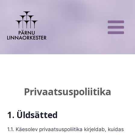
Skip
to
content
Privaatsuspoliitika
1. Üldsätted
1.1. Käesolev privaatsuspoliitika kirjeldab, kuidas