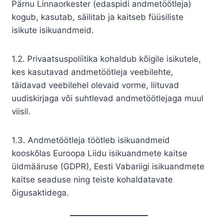
Pärnu Linnaorkester (edaspidi andmetöötleja)
kogub, kasutab, säilitab ja kaitseb füüsiliste
isikute isikuandmeid.
1.2. Privaatsuspoliitika kohaldub kõigile isikutele,
kes kasutavad andmetöötleja veebilehte,
täidavad veebilehel olevaid vorme, liituvad
uudiskirjaga või suhtlevad andmetöötlejaga muul
viisil.
1.3. Andmetöötleja töötleb isikuandmeid
kooskõlas Euroopa Liidu isikuandmete kaitse
üldmääruse (GDPR), Eesti Vabariigi isikuandmete
kaitse seaduse ning teiste kohaldatavate
õigusaktidega.